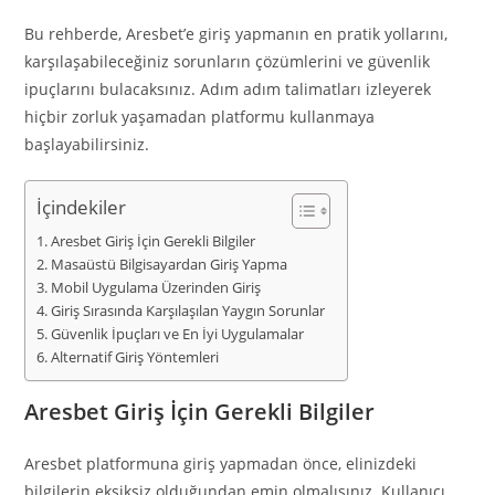
Bu rehberde, Aresbet’e giriş yapmanın en pratik yollarını,
karşılaşabileceğiniz sorunların çözümlerini ve güvenlik
ipuçlarını bulacaksınız. Adım adım talimatları izleyerek
hiçbir zorluk yaşamadan platformu kullanmaya
başlayabilirsiniz.
İçindekiler
Aresbet Giriş İçin Gerekli Bilgiler
Masaüstü Bilgisayardan Giriş Yapma
Mobil Uygulama Üzerinden Giriş
Giriş Sırasında Karşılaşılan Yaygın Sorunlar
Güvenlik İpuçları ve En İyi Uygulamalar
Alternatif Giriş Yöntemleri
Aresbet Giriş İçin Gerekli Bilgiler
Aresbet platformuna giriş yapmadan önce, elinizdeki
bilgilerin eksiksiz olduğundan emin olmalısınız. Kullanıcı