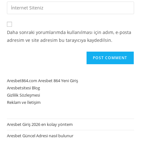
email
Enter
to
address
your
comment
to
website
comment
URL
Daha sonraki yorumlarımda kullanılması için adım, e-posta
(optional)
adresim ve site adresim bu tarayıcıya kaydedilsin.
Aresbet864.com Aresbet 864 Yeni Giriş
Aresbetsitesi Blog
Gizlilik Sözleşmesi
Reklam ve İletişim
Aresbet Giriş 2026 en kolay yöntem
Aresbet Güncel Adresi nasıl bulunur