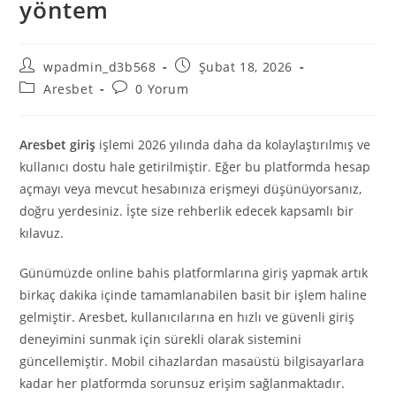
yöntem
Post
Post
wpadmin_d3b568
Şubat 18, 2026
author:
published:
Post
Post
Aresbet
0 Yorum
category:
comments:
Aresbet giriş
işlemi 2026 yılında daha da kolaylaştırılmış ve
kullanıcı dostu hale getirilmiştir. Eğer bu platformda hesap
açmayı veya mevcut hesabınıza erişmeyi düşünüyorsanız,
doğru yerdesiniz. İşte size rehberlik edecek kapsamlı bir
kılavuz.
Günümüzde online bahis platformlarına giriş yapmak artık
birkaç dakika içinde tamamlanabilen basit bir işlem haline
gelmiştir. Aresbet, kullanıcılarına en hızlı ve güvenli giriş
deneyimini sunmak için sürekli olarak sistemini
güncellemiştir. Mobil cihazlardan masaüstü bilgisayarlara
kadar her platformda sorunsuz erişim sağlanmaktadır.