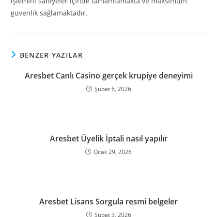
işlemini saniyeler içinde tamamlamakta ve maksimum
güvenlik sağlamaktadır.
BENZER YAZILAR
Aresbet Canlı Casino gerçek krupiye deneyimi
Şubat 6, 2026
Aresbet Üyelik İptali nasıl yapılır
Ocak 29, 2026
Aresbet Lisans Sorgula resmi belgeler
Şubat 3, 2026