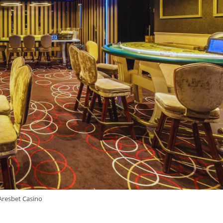
Aresbet Casino