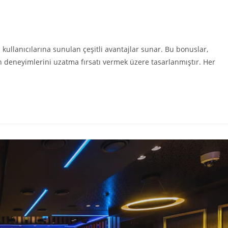
kullanıcılarına sunulan çeşitli avantajlar sunar. Bu bonuslar,
yun deneyimlerini uzatma fırsatı vermek üzere tasarlanmıştır. Her