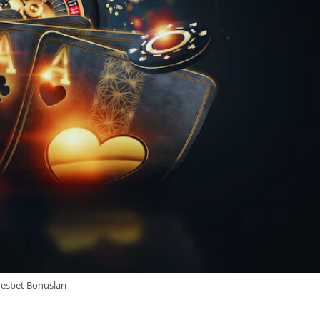
resbet Bonusları