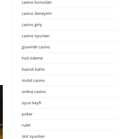
casino bonusları
casino deneyimi
casino giriş
casino oyunları
güvenilir casino
hızlı ödeme
lisanslı bahis
mobil casino
online casino
oyun keyfi
poker
rulet
slot oyunları