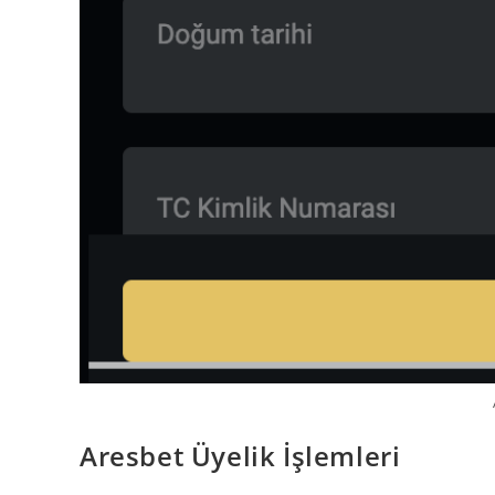
Aresbet Üyelik İşlemleri