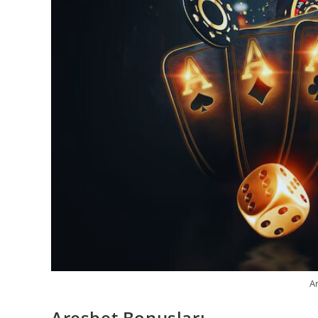
A
Aresbet Bonusları