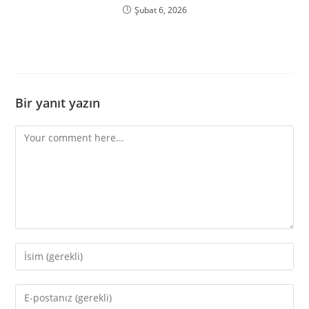
Şubat 6, 2026
Bir yanıt yazın
Comment
Enter
your
name
Enter
or