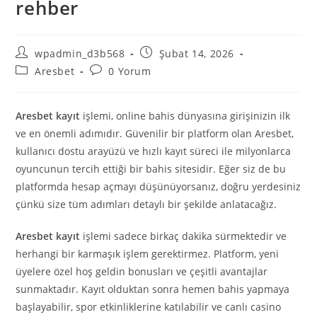
rehber
Post
Post
wpadmin_d3b568
Şubat 14, 2026
author:
published:
Post
Post
Aresbet
0 Yorum
category:
comments:
Aresbet kayıt
işlemi, online bahis dünyasına girişinizin ilk
ve en önemli adımıdır. Güvenilir bir platform olan Aresbet,
kullanıcı dostu arayüzü ve hızlı kayıt süreci ile milyonlarca
oyuncunun tercih ettiği bir bahis sitesidir. Eğer siz de bu
platformda hesap açmayı düşünüyorsanız, doğru yerdesiniz
çünkü size tüm adımları detaylı bir şekilde anlatacağız.
Aresbet kayıt
işlemi sadece birkaç dakika sürmektedir ve
herhangi bir karmaşık işlem gerektirmez. Platform, yeni
üyelere özel hoş geldin bonusları ve çeşitli avantajlar
sunmaktadır. Kayıt olduktan sonra hemen bahis yapmaya
başlayabilir, spor etkinliklerine katılabilir ve canlı casino