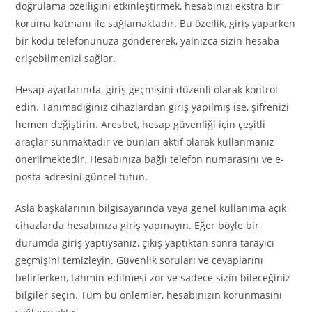
doğrulama özelliğini etkinleştirmek, hesabınızı ekstra bir
koruma katmanı ile sağlamaktadır. Bu özellik, giriş yaparken
bir kodu telefonunuza göndererek, yalnızca sizin hesaba
erişebilmenizi sağlar.
Hesap ayarlarında, giriş geçmişini düzenli olarak kontrol
edin. Tanımadığınız cihazlardan giriş yapılmış ise, şifrenizi
hemen değiştirin. Aresbet, hesap güvenliği için çeşitli
araçlar sunmaktadır ve bunları aktif olarak kullanmanız
önerilmektedir. Hesabınıza bağlı telefon numarasını ve e-
posta adresini güncel tutun.
Asla başkalarının bilgisayarında veya genel kullanıma açık
cihazlarda hesabınıza giriş yapmayın. Eğer böyle bir
durumda giriş yaptıysanız, çıkış yaptıktan sonra tarayıcı
geçmişini temizleyin. Güvenlik soruları ve cevaplarını
belirlerken, tahmin edilmesi zor ve sadece sizin bileceğiniz
bilgiler seçin. Tüm bu önlemler, hesabınızın korunmasını