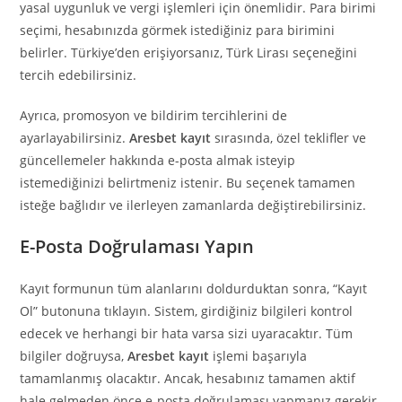
yasal uygunluk ve vergi işlemleri için önemlidir. Para birimi
seçimi, hesabınızda görmek istediğiniz para birimini
belirler. Türkiye’den erişiyorsanız, Türk Lirası seçeneğini
tercih edebilirsiniz.
Ayrıca, promosyon ve bildirim tercihlerini de
ayarlayabilirsiniz.
Aresbet kayıt
sırasında, özel teklifler ve
güncellemeler hakkında e-posta almak isteyip
istemediğinizi belirtmeniz istenir. Bu seçenek tamamen
isteğe bağlıdır ve ilerleyen zamanlarda değiştirebilirsiniz.
E-Posta Doğrulaması Yapın
Kayıt formunun tüm alanlarını doldurduktan sonra, “Kayıt
Ol” butonuna tıklayın. Sistem, girdiğiniz bilgileri kontrol
edecek ve herhangi bir hata varsa sizi uyaracaktır. Tüm
bilgiler doğruysa,
Aresbet kayıt
işlemi başarıyla
tamamlanmış olacaktır. Ancak, hesabınız tamamen aktif
hale gelmeden önce e-posta doğrulaması yapmanız gerekir.