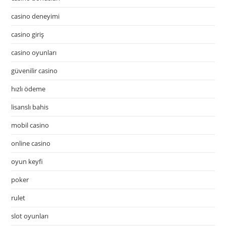
casino deneyimi
casino giriş
casino oyunları
güvenilir casino
hızlı ödeme
lisanslı bahis
mobil casino
online casino
oyun keyfi
poker
rulet
slot oyunları